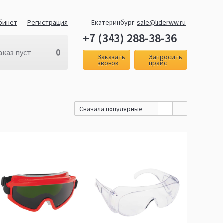
бинет
Регистрация
Екатеринбург
sale@liderww.ru
+7 (343) 288-38-36
0
аказ пуст
Заказать
Запросить
звонок
прайс
Сначала популярные