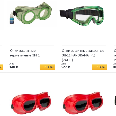
Очки защитные
Очки защитные закрытые
О
герметичные ЗНГ1
ЗН-11 PANORAMA (PL)
г
(24111)
P
348
527
8
АЗ
В ЗАКАЗ
В ЗАКАЗ