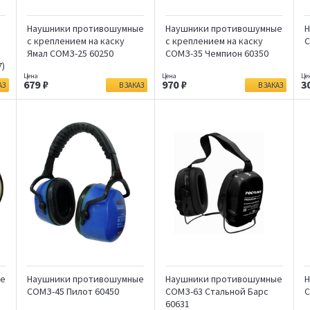
Наушники противошумные
Наушники противошумные
Н
с креплением на каску
с креплением на каску
С
Ямал СОМЗ-25 60250
СОМЗ-35 Чемпион 60350
7)
679
970
3
АЗ
В ЗАКАЗ
В ЗАКАЗ
ые
Наушники противошумные
Наушники противошумные
Н
СОМЗ-45 Пилот 60450
СОМЗ-63 Стальной Барс
С
60631