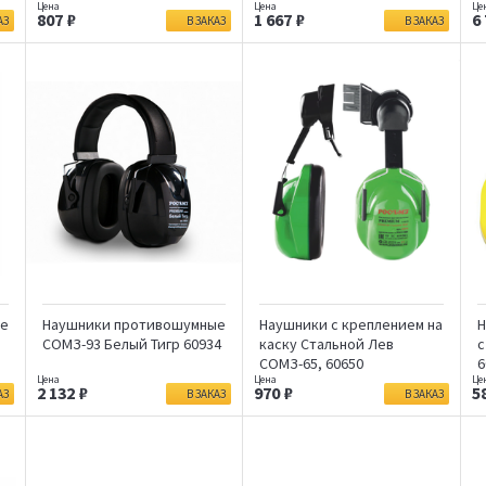
807
1 667
6
АЗ
В ЗАКАЗ
В ЗАКАЗ
ые
Наушники противошумные
Наушники с креплением на
Н
СОМЗ-93 Белый Тигр 60934
каску Стальной Лев
с
СОМЗ-65, 60650
6
2 132
970
5
АЗ
В ЗАКАЗ
В ЗАКАЗ