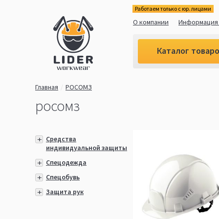
Работаем только с юр. лицами
О компании
Информация 
Каталог товар
Главная
РОСОМЗ
росомз
Средства
индивидуальной защиты
Спецодежда
Спецобувь
Защита рук