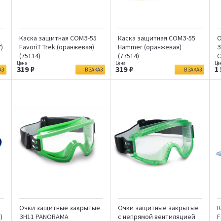
Каска защитная СОМЗ-55
Каска защитная СОМЗ-55
О
7)
FavoriT Trek (оранжевая)
Hammer (оранжевая)
З
(75114)
(77514)
С
319
319
1
АЗ
В ЗАКАЗ
В ЗАКАЗ
Очки защитные закрытые
Очки защитные закрытые
К
)
ЗН11 PANORAMA
с непрямой вентиляцией
F