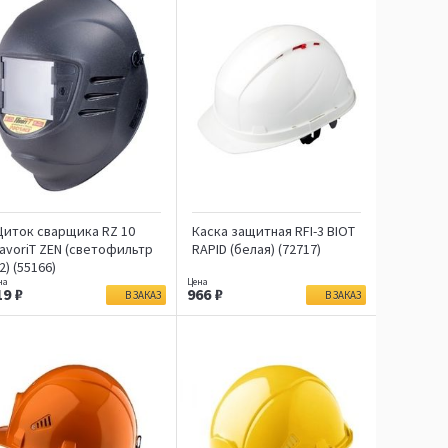
иток сварщика RZ 10
Каска защитная RFI-3 BIOT
avoriT ZEN (светофильтр
RAPID (белая) (72717)
2) (55166)
19
966
В ЗАКАЗ
В ЗАКАЗ