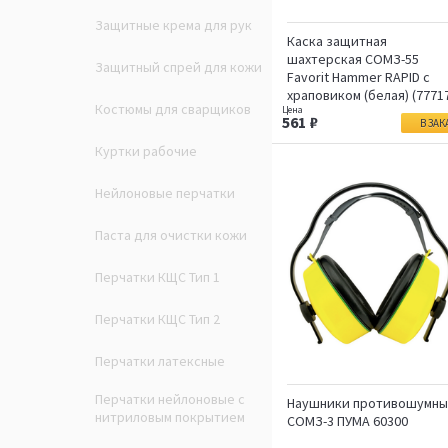
Защитные крема для рук
Каска защитная
шахтерская СОМЗ-55
Защитный спрей для кожи
Favorit Hammer RAPID с
храповиком (белая) (7771
Костюмы для сварщиков
561
В ЗАК
Куртки рабочие
Нейлоновые перчатки
Паста для очистки кожи
Перчатки КЩС Тип 1
Перчатки КЩС Тип 2
Перчатки латексные
Перчатки нейлоновые с
Наушники противошумн
нитриловым покрытием
СОМЗ-3 ПУМА 60300