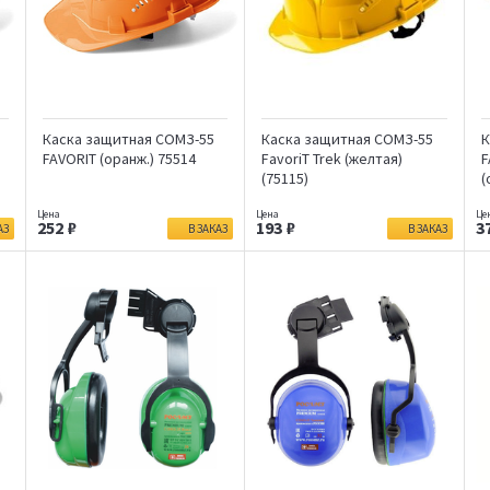
Каска защитная СОМЗ-55
Каска защитная СОМЗ-55
К
FAVORIT (оранж.) 75514
FavoriT Trek (желтая)
F
(75115)
(
252
193
3
АЗ
В ЗАКАЗ
В ЗАКАЗ