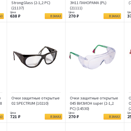
StrongGlass (2-1,2 PС)
ЗН11 ПАНОРАМА (PL)
(
(21137)
(21111)
638
270
3
АЗ
В ЗАКАЗ
В ЗАКАЗ
е
Очки защитные открытые
Очки защитные открытые
О
8
02 SPECTRUM (10210)
045 ВИЗИОН super (2-1,2
О
PC) (14530)
(
721
270
2
АЗ
В ЗАКАЗ
В ЗАКАЗ