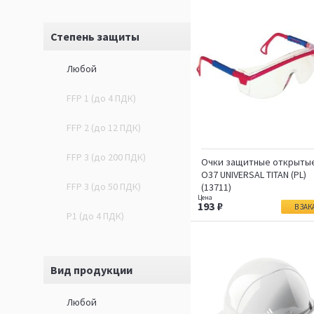
Степень защиты
Любой
FFP 1 (до 4 ПДК)
FFP 2 (до 12 ПДК)
FFP 3 (до 200 ПДК)
Очки защитные открыты
О37 UNIVERSAL TITAN (PL)
FFP 3 (до 50 ПДК)
(13711)
193
В ЗАК
P1 (до 4 ПДК)
Вид продукции
Любой