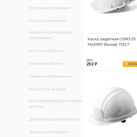
Костюмы утепленные
Куртки утеплённые
Брюки и комбинезоны
утеплённые
Каска защитная СОМЗ-55
FAVORIT (белая) 75517
Костюмы рабочие
Ботинки рабочие
252
В ЗАК
Брюки и комбинезоны
Влагостойкая обувь
Восстанавливающие крема
для рук
Держатели для фильтров
Жилеты утеплённые