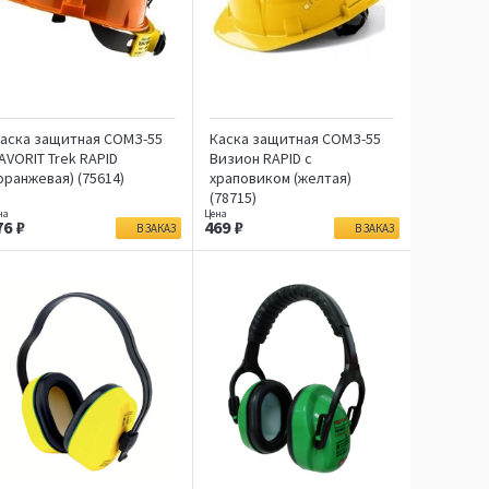
аска защитная СОМЗ-55
Каска защитная СОМЗ-55
AVORIT Trek RAPID
Визион RAPID c
оранжевая) (75614)
храповиком (желтая)
(78715)
76
469
В ЗАКАЗ
В ЗАКАЗ