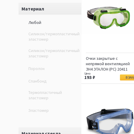
Материал
Любой
Силикон/термопластичный
эластомер
Силикон/термопластичный
эластомер
Очки закрытые с
непрямой вентиляцией
Поролон
ЗН4 ЭТАЛОН (РС) 20411
193
В ЗАК
Спанбонд
Термопластичный
эластомер
Эластомер
Материал стекла