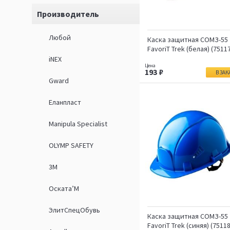
Производитель
Любой
Каска защитная СОМЗ-55
FavoriT Trek (белая) (7511
iNEX
193
В ЗАК
Gward
Еланпласт
Manipula Specialist
OLYMP SAFETY
3М
Оската’М
ЭлитСпецОбувь
Каска защитная СОМЗ-55
FavoriT Trek (синяя) (75118