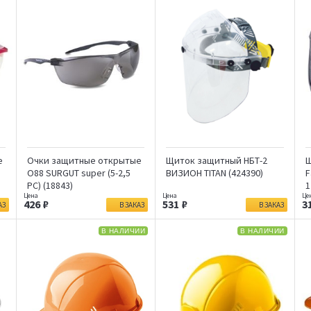
е
Очки защитные открытые
Щиток защитный НБТ-2
Щ
О88 SURGUT super (5-2,5
ВИЗИОН TITAN (424390)
F
РС) (18843)
1
426
531
3
АЗ
В ЗАКАЗ
В ЗАКАЗ
В НАЛИЧИИ
В НАЛИЧИИ