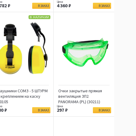
 782
4 360
В ЗАКАЗ
В ЗАКАЗ
В НАЛИЧИИ
аушники СОМЗ - 5 ШТУРМ
Очки закрытые прямая
 креплением на каску
вентиляция ЗП2
0105
PANORAMA (PL) (30211)
80
297
В ЗАКАЗ
В ЗАКАЗ