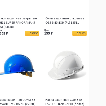
чки защитные закрытые
Очки защитные открытые
Н11 SUPER PANORAMA (5
О35 ВИЗИОН (PL) 13511
А) (24138)
 562
155
В ЗАКАЗ
В ЗАКАЗ
аска защитная СОМЗ-55
Каска защитная СОМЗ-55
avoriT Trek RAPID (синяя)
FAVORIT Trek RAPID (белая)