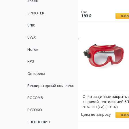
Ansell
SPIROTEK
193
В ЗАК
UNIX
UVEX
Исток
НРЗ
Опторика
Респираторный комплекс
Очки защитные закрыты
РОСОМЗ
с прямой вентиляцией ЗП
ЭТАЛОН (СА) (30807)
РУСОКО
Цена по запросу
В ЗАК
СПЕЦПОШИВ