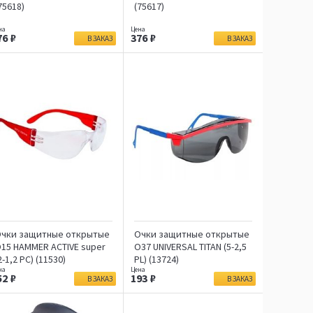
75618)
(75617)
76
376
В ЗАКАЗ
В ЗАКАЗ
чки защитные открытые
Очки защитные открытые
15 HAMMER ACTIVE super
О37 UNIVERSAL TITAN (5-2,5
2-1,2 PC) (11530)
PL) (13724)
52
193
В ЗАКАЗ
В ЗАКАЗ