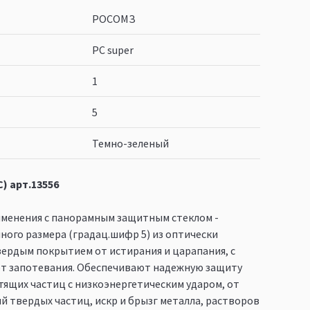
РОСОМЗ
PC super
1
5
Темно-зеленый
) арт.13556
именения с панорамным защитным стеклом -
ого размера (градац.шифр 5) из оптически
твердым покрытием от истирания и царапания, с
т запотевания. Обеспечивают надежную защиту
летящих частиц с низкоэнергетическим ударом, от
й твердых частиц, искр и брызг металла, растворов