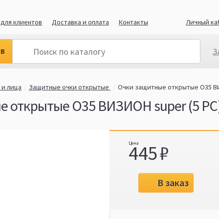
для клиентов
Доставка и оплата
Контакты
Личный ка
ов
З
 и лица
Защитные очки открытые
Очки защитные открытые О35 ВИЗ
 открытые О35 ВИЗИОН super (5 PC)
445
В заказ