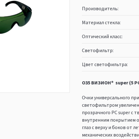
Производитель
Материал стекла
Оптический класс
Светофильтр
Цвет светофильтра
О35 ВИЗИОН® super (5 PС
Очки универсального пр
светофильтром увеличенн
прозрачного PC super с 
внутренним покрытием о
глаз с верху и боков от 
механических воздействи