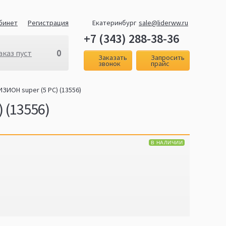
бинет
Регистрация
Екатеринбург
sale@liderww.ru
+7 (343) 288-38-36
0
аказ пуст
Заказать
Запросить
звонок
прайс
ИОН super (5 PC) (13556)
 (13556)
В НАЛИЧИИ