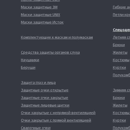
Маски защитные 3М
Гибкие а
Маски защитные UNIX
Петли кр
Маски защитные Исток
Спецоде
Комплектующие к маскам и полумаскам
Летняя 
Брюки
Средства защиты органов слуха
Жилеты
Наушники
Костюмы
Беруши
Куртки
Полуком
Защита глаз и лица
Защитные очки открытые
Зимняя 
Защитные очки закрытые
Брюки
Защитные лицевые щитки
Жилеты
Очки закрытые с непрямой вентиляцией
Костюмы
Очки закрытые с прямой вентиляцией
Куртки
Сварочные очки
Полуком