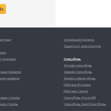
йс
ащитные
Сигнальная одежда
Защита от электродуги
кожи
т падения
Спецобувь
Летняя спецобувь
чные привязи
Зимняя спецобувь
кие привязи
Термостойкая обувь
Рабочие ботинки
Рабочие сапоги
чные стропы
Спецобувь Оската'М
кие стропы
Спецобувь ЭлитСпецОбувь