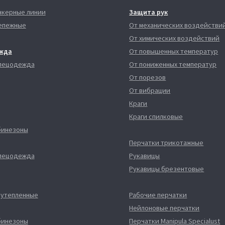
нкерные линии
Защита рук
епежные
От механических воздействи
От химических воздействий
жда
От повышенных температур
спецодежда
От пониженных температур
От порезов
От вибрации
Краги
Краги спилковые
бинезоны
Перчатки трикотажные
спецодежда
Рукавицы
Рукавицы брезентовые
 утепленные
Рабочие перчатки
Нейлоновые перчатки
бинезоны
Перчатки Manipula Specialust