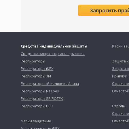
Запросить пра
Средства индивидуальной защиты
Каски з
Средства защиты органов дыхания
Респираторы
Защита 
Респираторы iNEX
Защита о
Респираторы 3М
Привязи
Респираторный комплекс Алина
Страхово
Респираторы Respex
Огнестой
Респираторы SPIROTEK
Респираторы НРЗ
Стропы
Страхово
Маски защитные
Огнестой
Маски защитные iNEX