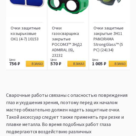
Очки защитные
Очки
Очки защитные
козырьковые
газосварщика
закрытые ЗН11
ОК1 (4-7) 10153
закрытые
PANORAMA
РОСОМЗ™ ЗНД2
StrongGlass™ (5
ADMIRAL (6),
РС) (24134)
23232
756
570
1 005
В ЗАКАЗ
В ЗАКАЗ
В ЗАКАЗ
Сварочные работы связаны с опасностью повреждения
глаз и ухудшения зрения, поэтому перед их началом
мастер обязательно должен надеть защитные очки.
Такой аксессуар следует также применять при резке и
плавке металла. Во время подобных работ глаза
подвергаются воздействию различных