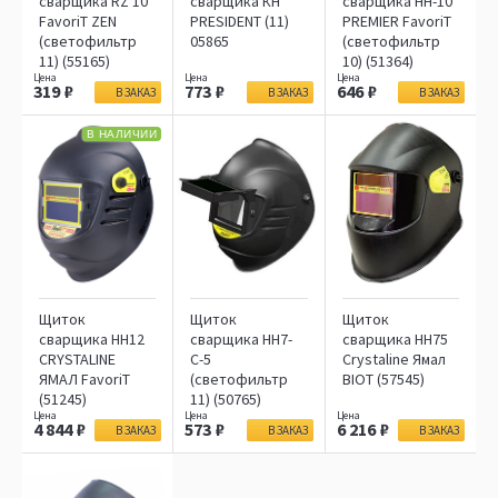
сварщика RZ 10
сварщика КН
сварщика НН-10
FavoriT ZEN
PRESIDENT (11)
PREMIER FavoriT
(светофильтр
05865
(светофильтр
11) (55165)
10) (51364)
319
773
646
В ЗАКАЗ
В ЗАКАЗ
В ЗАКАЗ
В НАЛИЧИИ
Щиток
Щиток
Щиток
сварщика НН12
сварщика НН7-
сварщика НН75
CRYSTALINE
С-5
Crystaline Ямал
ЯМАЛ FavoriT
(светофильтр
BIOT (57545)
(51245)
11) (50765)
4 844
573
6 216
В ЗАКАЗ
В ЗАКАЗ
В ЗАКАЗ