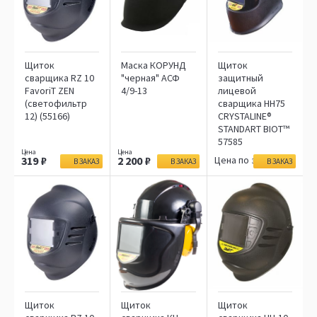
Щиток
Маска КОРУНД
Щиток
сварщика RZ 10
"черная" АСФ
защитный
FavoriT ZEN
4/9-13
лицевой
(светофильтр
сварщика НН75
12) (55166)
CRYSTALINE®
STANDART BIOT™
57585
319
2 200
Цена по запросу
В ЗАКАЗ
В ЗАКАЗ
В ЗАКАЗ
Щиток
Щиток
Щиток