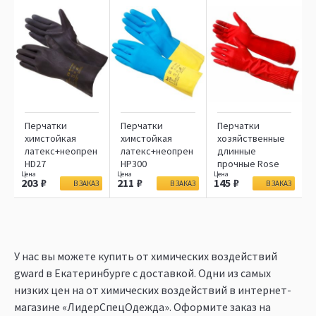
Перчатки
Перчатки
Перчатки
химстойкая
химстойкая
хозяйственные
латекс+неопрен
латекс+неопрен
длинные
HD27
HP300
прочные Rose
203
211
145
В ЗАКАЗ
В ЗАКАЗ
В ЗАКАЗ
У нас вы можете купить от химических воздействий
gward в Екатеринбурге c доставкой. Одни из самых
низких цен на от химических воздействий в интернет-
магазине «ЛидерСпецОдежда». Оформите заказ на