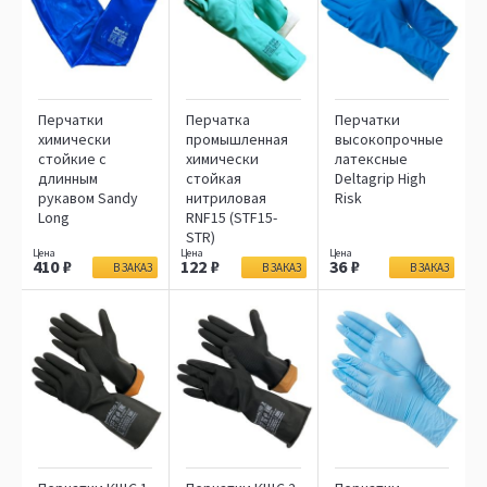
Перчатки
Перчатка
Перчатки
химически
промышленная
высокопрочные
стойкие с
химически
латексные
длинным
стойкая
Deltagrip High
рукавом Sandy
нитриловая
Risk
Long
RNF15 (STF15-
STR)
410
122
36
В ЗАКАЗ
В ЗАКАЗ
В ЗАКАЗ