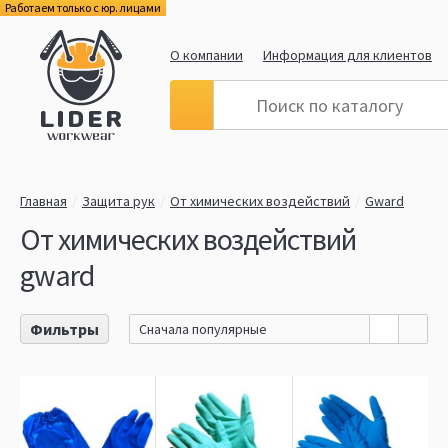
Работаем только с юр. лицами
О компании
Информация для клиентов
Главная
Защита рук
От химических воздействий
Gward
От химических воздействий
gward
Фильтры
Сначала популярные