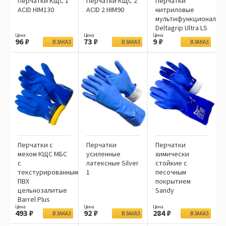
Перчатки КЩС 1
Перчатки КЩС 2
Перчатки
ACID HIM130
ACID 2 HIM90
нитриловые
мультифункциональн
Deltagrip Ultra LS
96
73
9
В ЗАКАЗ
В ЗАКАЗ
В ЗАКАЗ
Перчатки с
Перчатки
Перчатки
мехом КЩС МБС
усиленные
химически
с
латексные Silver
стойкие с
текстурированным
1
песочным
ПВХ
покрытием
цельнозалитые
Sandy
Barrel Plus
493
92
284
В ЗАКАЗ
В ЗАКАЗ
В ЗАКАЗ