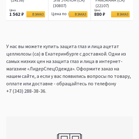
(24138)
ЗП8 ЭТАЛОН (СА)
PANORAMA (CA)
(30807)
(22107)
1 562
Цена по запросу
880
В ЗАКАЗ
В ЗАКАЗ
В ЗАКАЗ
У нас вы можете купить защита глаз и лица ацетат
целлюлозы (сa) в Екатеринбурге c доставкой. Одни из
самых низких цен на защита глаз и лица в интернет-
магазине «ЛидерСпецОдежда». Оформите заказ на
нашем сайте, а если у вас появились вопросы по товару,
оплате или доставке - обращайтесь по телефону
+7 (343) 288-38-36
.