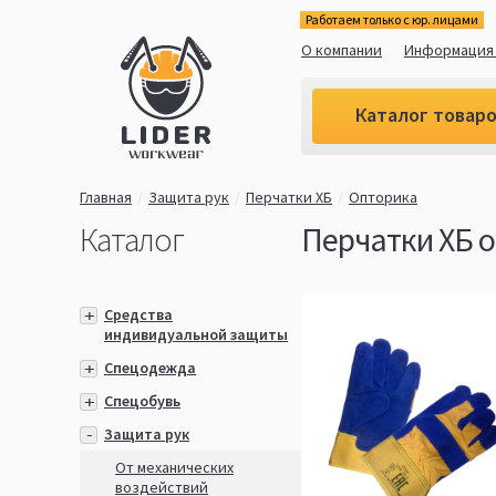
Работаем только с юр. лицами
О компании
Информация 
Каталог товар
Главная
Защита рук
Перчатки ХБ
Опторика
Каталог
Перчатки ХБ 
Средства
индивидуальной защиты
Спецодежда
Спецобувь
Защита рук
От механических
воздействий