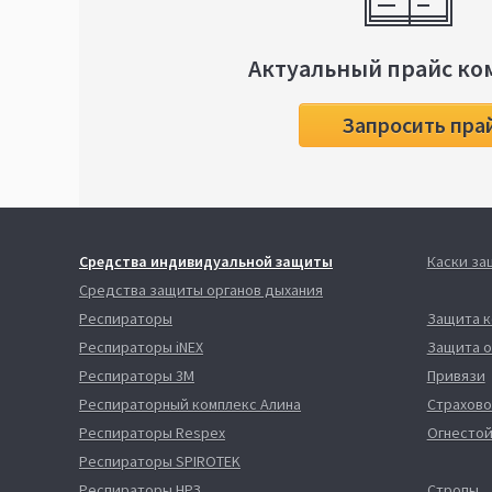
Актуальный прайс ко
Запросить пра
Средства индивидуальной защиты
Каски з
Средства защиты органов дыхания
Респираторы
Защита 
Респираторы iNEX
Защита о
Респираторы 3М
Привязи
Респираторный комплекс Алина
Страхово
Респираторы Respex
Огнестой
Респираторы SPIROTEK
Респираторы НРЗ
Стропы