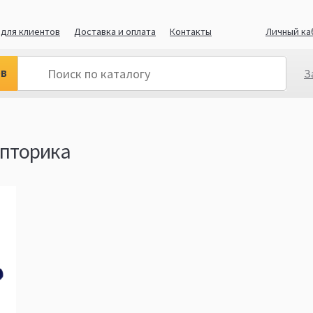
для клиентов
Доставка и оплата
Контакты
Личный ка
ов
З
опторика