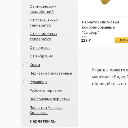
От химических
воздействий
От повышенных
Перчатки спилковые
температур
комбинированные
"Сапфир"
От пониженных
температур
227
В ЗАК
От порезов
От вибрации
Краги
У нас вы можете 
Перчатки трикотажные
магазине «ЛидерС
Рукавицы
обращайтесь по
Рабочие перчатки
Нейлоновые перчатки
Перчатки Manipula
Specialust
Перчатки ХБ