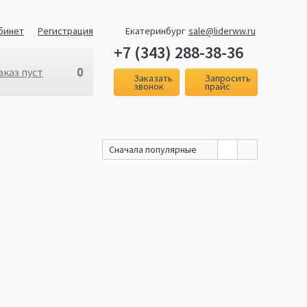
бинет
Регистрация
Екатеринбург
sale@liderww.ru
+7 (343) 288-38-36
0
аказ пуст
Заказать
Запросить
звонок
прайс
Сначала популярные