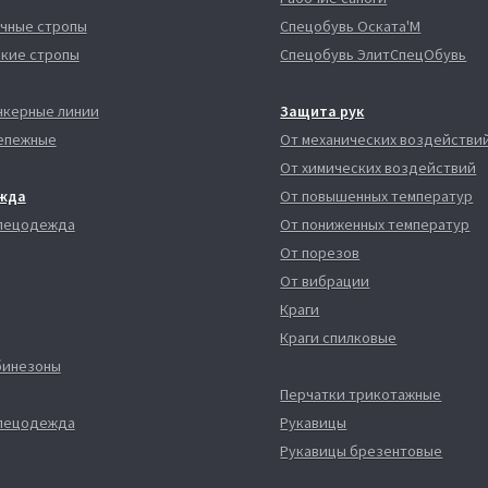
чные стропы
Спецобувь Оската'М
кие стропы
Спецобувь ЭлитСпецОбувь
нкерные линии
Защита рук
епежные
От механических воздействи
От химических воздействий
жда
От повышенных температур
спецодежда
От пониженных температур
От порезов
От вибрации
Краги
Краги спилковые
бинезоны
Перчатки трикотажные
спецодежда
Рукавицы
Рукавицы брезентовые