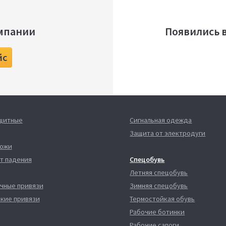
мпании
Появились 
йс
ащитные
Сигнальная одежда
Защита от электродуги
кожи
т падения
Спецобувь
Летняя спецобувь
чные привязи
Зимняя спецобувь
кие привязи
Термостойкая обувь
Рабочие ботинки
Рабочие сапоги