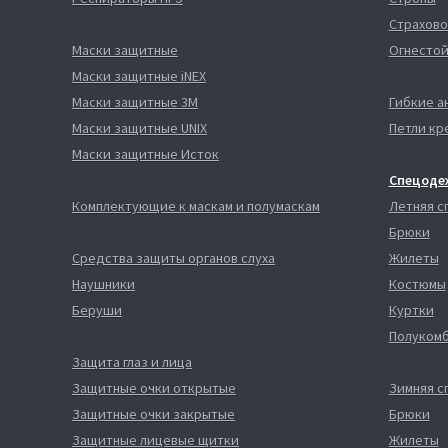
Страхово
Маски защитные
Огнестой
Маски защитные iNEX
Маски защитные 3М
Гибкие а
Маски защитные UNIX
Петли кр
Маски защитные Исток
Спецоде
Комплектующие к маскам и полумаскам
Летняя 
Брюки
Средства защиты органов слуха
Жилеты
Наушники
Костюмы
Беруши
Куртки
Полуком
Защита глаз и лица
Защитные очки открытые
Зимняя 
Защитные очки закрытые
Брюки
Защитные лицевые щитки
Жилеты