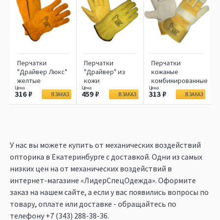
Перчатки
Перчатки
Перчатки
"Драйвер Люкс"
"Драйвер" из
кожаные
желтые
кожи
комбинированные
316
459
313
В ЗАКАЗ
В ЗАКАЗ
В ЗАКАЗ
У нас вы можете купить от механических воздействий
опторика в Екатеринбурге c доставкой. Одни из самых
низких цен на от механических воздействий в
интернет-магазине «ЛидерСпецОдежда». Оформите
заказ на нашем сайте, а если у вас появились вопросы по
товару, оплате или доставке - обращайтесь по
телефону
+7 (343) 288-38-36
.