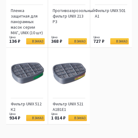
Пленка
Противоаэрозольный
Фильтр UNIX 501
защитная для
фильтр UNIX 213
A1
панорамных
Р3
масок серии
МАГ, UNIX (10 шт)
136
368
727
В ЗАКАЗ
В ЗАКАЗ
В ЗАКАЗ
Фильтр UNIX 512
Фильтр UNIX 521
К2
А1В1Е1
934
1 014
В ЗАКАЗ
В ЗАКАЗ