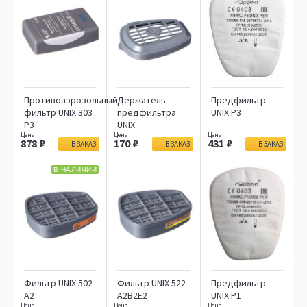
Противоаэрозольный
Держатель
Предфильтр
фильтр UNIX 303
предфильтра
UNIX P3
Р3
UNIX
878
170
431
В ЗАКАЗ
В ЗАКАЗ
В ЗАКАЗ
В НАЛИЧИИ
Фильтр UNIX 502
Фильтр UNIX 522
Предфильтр
A2
А2В2Е2
UNIX P1