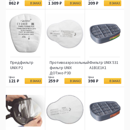
862
1 309
209
В ЗАКАЗ
В ЗАКАЗ
В ЗАКАЗ
Предфильтр
Противоаэрозольный
Фильтр UNIX 531
UNIX P2
фильтр UNIX
А1В1Е1К1
ДОТэко Р3D
121
259
398
В ЗАКАЗ
В ЗАКАЗ
В ЗАКАЗ