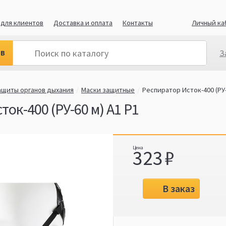
для клиентов
Доставка и оплата
Контакты
Личный ка
ов
З
ащиты органов дыхания
Маски защитные
Респиратор Исток-400 (РУ-
ок-400 (РУ-60 м) А1 Р1
323
В заказ