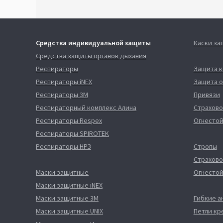
Средства индивидуальной защиты
Каски з
Средства защиты органов дыхания
Респираторы
Защита 
Респираторы iNEX
Защита о
Респираторы 3М
Привязи
Респираторный комплекс Алина
Страхово
Респираторы Respex
Огнестой
Респираторы SPIROTEK
Респираторы НРЗ
Стропы
Страхово
Маски защитные
Огнестой
Маски защитные iNEX
Маски защитные 3М
Гибкие а
Маски защитные UNIX
Петли кр