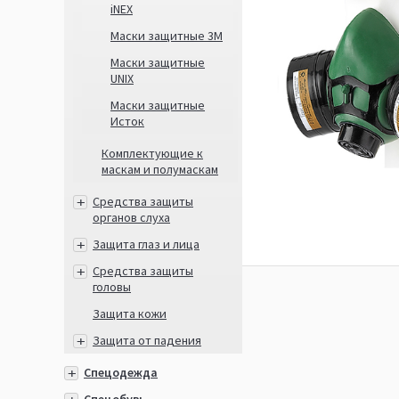
iNEX
Маски защитные 3М
Маски защитные
UNIX
Маски защитные
Исток
Комплектующие к
маскам и полумаскам
Средства защиты
органов слуха
Защита глаз и лица
Средства защиты
головы
Защита кожи
Защита от падения
Спецодежда