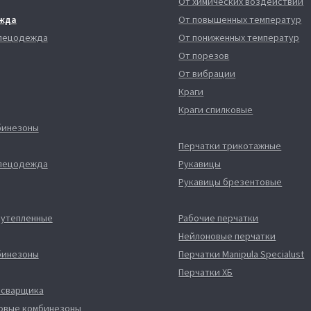
От химических воздействий
жда
От повышенных температур
спецодежда
От пониженных температур
От порезов
От вибрации
Краги
Краги спилковые
бинезоны
Перчатки трикотажные
спецодежда
Рукавицы
Рукавицы брезентовые
 утепленные
Рабочие перчатки
Нейлоновые перчатки
бинезоны
Перчатки Manipula Specialust
Перчатки ХБ
 сварщика
овые комбинезоны