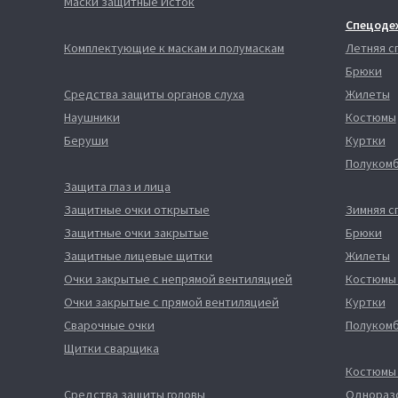
Маски защитные Исток
Спецоде
Комплектующие к маскам и полумаскам
Летняя 
Брюки
Средства защиты органов слуха
Жилеты
Наушники
Костюмы
Беруши
Куртки
Полуком
Защита глаз и лица
Защитные очки открытые
Зимняя 
Защитные очки закрытые
Брюки
Защитные лицевые щитки
Жилеты
Очки закрытые с непрямой вентиляцией
Костюмы
Очки закрытые с прямой вентиляцией
Куртки
Сварочные очки
Полуком
Щитки сварщика
Костюмы
Средства защиты головы
Однораз