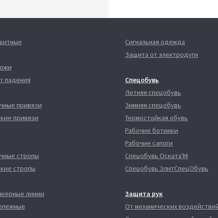
ащитные
Сигнальная одежда
Защита от электродуги
кожи
т падения
Спецобувь
Летняя спецобувь
чные привязи
Зимняя спецобувь
кие привязи
Термостойкая обувь
Рабочие ботинки
Рабочие сапоги
чные стропы
Спецобувь Оската'М
кие стропы
Спецобувь ЭлитСпецОбувь
нкерные линии
Защита рук
епежные
От механических воздействи