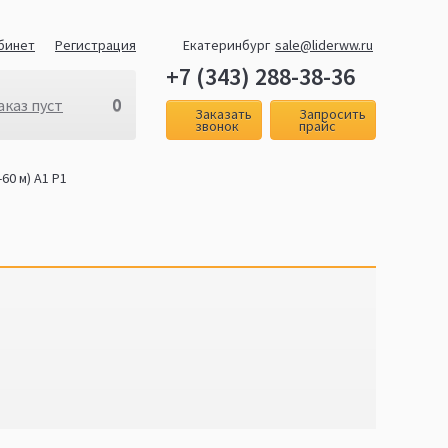
бинет
Регистрация
Екатеринбург
sale@liderww.ru
+7 (343) 288-38-36
0
аказ пуст
Заказать
Запросить
звонок
прайс
60 м) А1 Р1