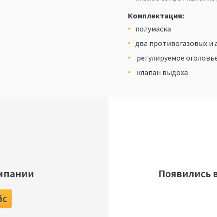
Комплектация:
полумаска
два противогазовых и
регулируемое оголовь
клапан выдоха
мпании
Появились 
йс