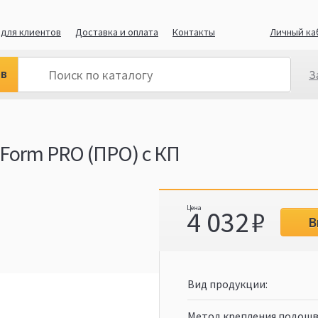
для клиентов
Доставка и оплата
Контакты
Личный ка
ов
З
Form PRO (ПРО) с КП
4 032
В
Вид продукции
Метод крепления подош