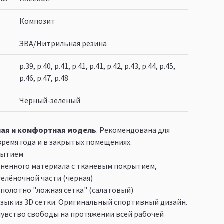
Композит
ЭВА/Нитрильная резина
р.39, р.40, р.41, р.41, р.41, р.42, р.43, р.44, р.45,
р.46, р.47, р.48
Черный-зеленый
ная и комфортная модель
. Рекомендована для
время года и в закрытых помещениях.
крытием
пененного материала с тканевым покрытием,
гелёночной части (черная)
полотно "ложная сетка" (салатовый)
ык из 3D сетки. Оригинальный спортивный дизайн.
чувство свободы на протяжении всей рабочей