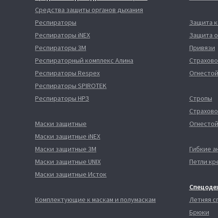
Средства защиты органов дыхания
Респираторы
Защита 
Респираторы iNEX
Защита о
Респираторы 3М
Привязи
Респираторный комплекс Алина
Страхово
Респираторы Respex
Огнестой
Респираторы SPIROTEK
Респираторы НРЗ
Стропы
Страхово
Маски защитные
Огнестой
Маски защитные iNEX
Маски защитные 3М
Гибкие а
Маски защитные UNIX
Петли кр
Маски защитные Исток
Спецоде
Комплектующие к маскам и полумаскам
Летняя 
Брюки