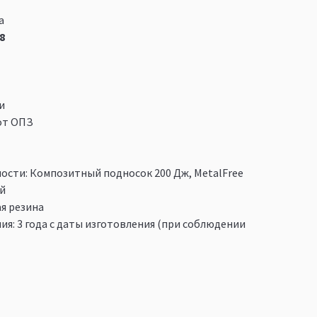
а
8
и
от ОПЗ
сти: Композитный подносок 200 Дж, MetalFree
й
я резина
ия: 3 года с даты изготовления (при соблюдении