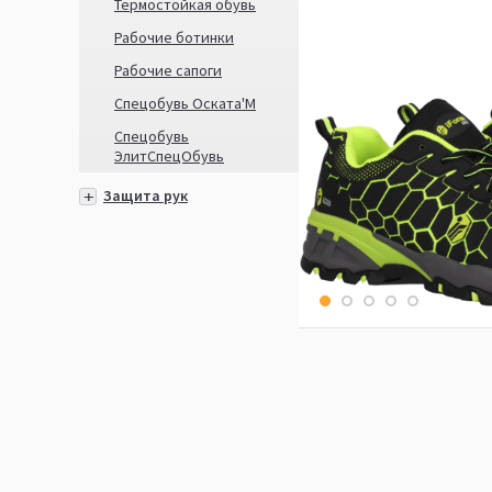
Термостойкая обувь
Рабочие ботинки
Рабочие сапоги
Спецобувь Оската'М
Спецобувь
ЭлитСпецОбувь
Защита рук