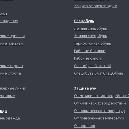
Защита от электродуги
кожи
т падения
Спецобувь
Летняя спецобувь
чные привязи
Зимняя спецобувь
кие привязи
Термостойкая обувь
Рабочие ботинки
Рабочие сапоги
чные стропы
Спецобувь Оската'М
кие стропы
Спецобувь ЭлитСпецОбувь
нкерные линии
Защита рук
епежные
От механических воздействи
От химических воздействий
жда
От повышенных температур
спецодежда
От пониженных температур
От порезов