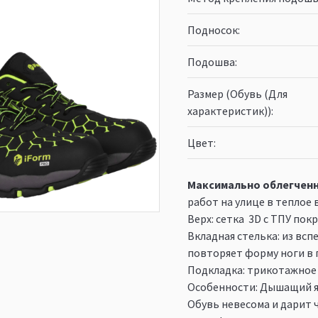
Подносок
Подошва
Размер (Обувь (Для
характеристик))
Цвет
Максимально облегчен
работ на улице в теплое 
Верх: сетка 3D с ТПУ по
Вкладная стелька: из вс
повторяет форму ноги в 
Подкладка: трикотажное 
Особенности: Дышащий яз
Обувь невесома и дарит 