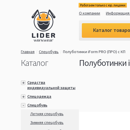
Работаем только с юр. лицами
О компании
Информация 
Каталог товар
Главная
Спецобувь
Полуботинки iForm PRO (ПРО) с КП
Каталог
Полуботинки i
Средства
индивидуальной защиты
Спецодежда
Спецобувь
Летняя спецобувь
Зимняя спецобувь