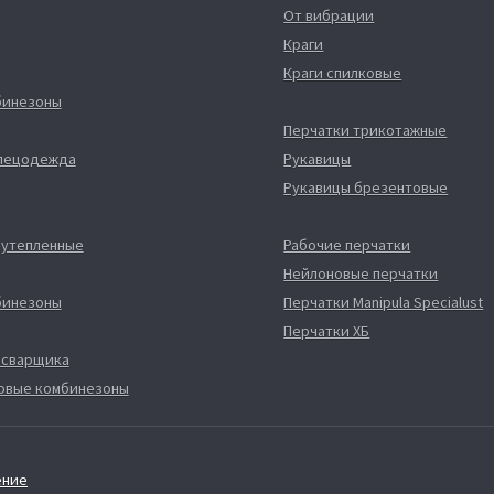
От вибрации
Краги
Краги спилковые
бинезоны
Перчатки трикотажные
спецодежда
Рукавицы
Рукавицы брезентовые
 утепленные
Рабочие перчатки
Нейлоновые перчатки
бинезоны
Перчатки Manipula Specialust
Перчатки ХБ
 сварщика
овые комбинезоны
ение