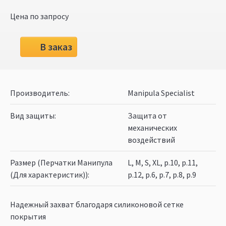
Цена по запросу
В заказ
Производитель
Manipula Specialist
Вид защиты
Защита от
механических
воздействий
Размер (Перчатки Манипула
L, M, S, XL, р.10, р.11,
(Для характеристик))
р.12, р.6, р.7, р.8, р.9
Надежный захват благодаря силиконовой сетке
покрытия