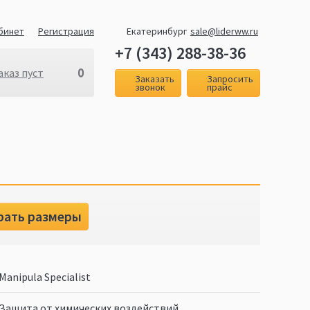
бинет
Регистрация
Екатеринбург
sale@liderww.ru
+7 (343) 288-38-36
0
аказ пуст
Заказать
Запросить
звонок
прайс
рать размеры
Manipula Specialist
Защита от химических воздействий,