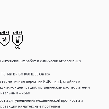
я интенсивных работ в химически агрессивных
ТС: Ми Вн Бм К80 Щ50 Он Нж
е герметичные
перчатки КЩС Тип 1
, стойкие к
едних концентраций, органическим растворителям
стительным жирам
сти для увеличения механической прочности и
х реакций на латексные протеины