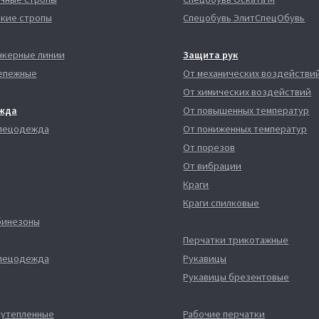
кие стропы
Спецобувь ЭлитСпецОбувь
нкерные линии
Защита рук
епежные
От механических воздействи
От химических воздействий
жда
От повышенных температур
спецодежда
От пониженных температур
От порезов
От вибрации
Краги
Краги спилковые
бинезоны
Перчатки трикотажные
спецодежда
Рукавицы
Рукавицы брезентовые
 утепленные
Рабочие перчатки