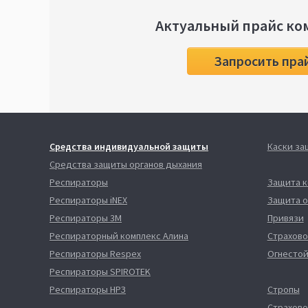
Актуальный прайс ко
Запросить пра
Средства индивидуальной защиты
Каски з
Средства защиты органов дыхания
Респираторы
Защита 
Респираторы iNEX
Защита о
Респираторы 3М
Привязи
Респираторный комплекс Алина
Страхово
Респираторы Respex
Огнестой
Респираторы SPIROTEK
Респираторы НРЗ
Стропы
Страхово