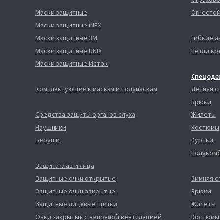
Маски защитные
Огнестой
Маски защитные iNEX
Маски защитные 3М
Гибкие а
Маски защитные UNIX
Петли кр
Маски защитные Исток
Спецоде
Комплектующие к маскам и полумаскам
Летняя 
Брюки
Средства защиты органов слуха
Жилеты
Наушники
Костюмы
Беруши
Куртки
Полуком
Защита глаз и лица
Защитные очки открытые
Зимняя 
Защитные очки закрытые
Брюки
Защитные лицевые щитки
Жилеты
Очки закрытые с непрямой вентиляцией
Костюмы