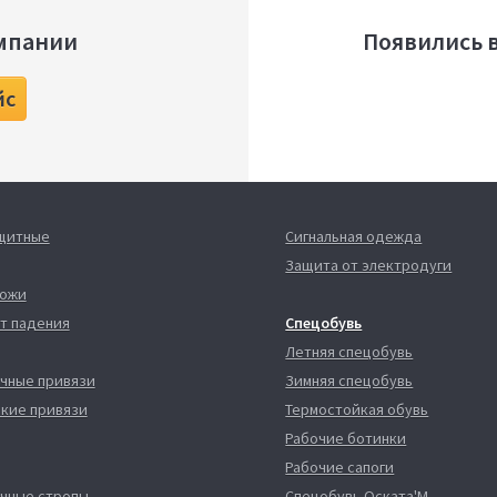
мпании
Появились 
йс
ащитные
Сигнальная одежда
Защита от электродуги
кожи
т падения
Спецобувь
Летняя спецобувь
чные привязи
Зимняя спецобувь
кие привязи
Термостойкая обувь
Рабочие ботинки
Рабочие сапоги
чные стропы
Спецобувь Оската'М