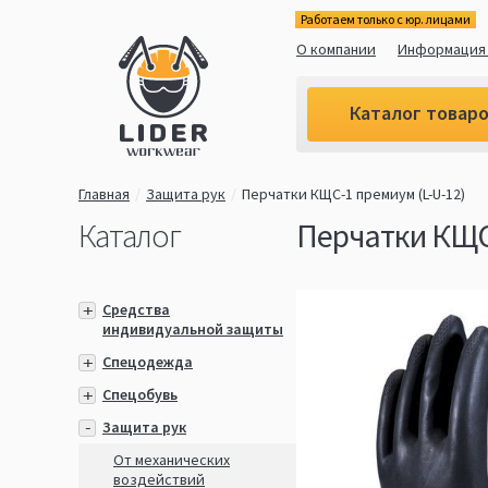
Работаем только с юр. лицами
О компании
Информация 
Каталог товар
Главная
Защита рук
Перчатки КЩС-1 премиум (L-U-12)
Каталог
Перчатки КЩС-
Средства
индивидуальной защиты
Спецодежда
Спецобувь
Защита рук
От механических
воздействий