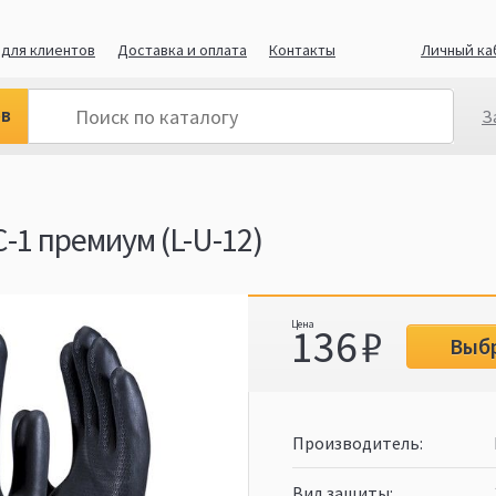
для клиентов
Доставка и оплата
Контакты
Личный ка
ов
З
1 премиум (L-U-12)
136
Выб
Производитель
Вид защиты