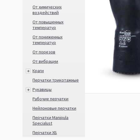
От химических
воздействий
От повышенных
температур
От пониженных
температур
От порезов
От вибрации
Краги
Перчатки трикотажные
Рукавицы
Рабочие перчатки
Нейлоновые перчатки
Перчатки Manipula
Specialust
Перчатки ХБ