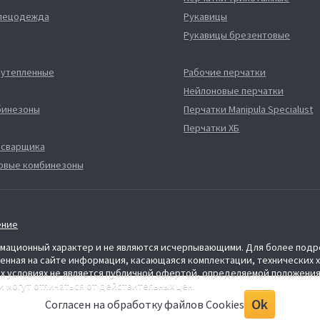
спецодежда
Рукавицы
Рукавицы брезентовые
 утепленные
Рабочие перчатки
Нейлоновые перчатки
бинезоны
Перчатки Manipula Specialust
Перчатки ХБ
 сварщика
овые комбинезоны
ение
ормационный характер и не являются исчерпывающими. Для более по
ленная на сайте информация, касающаяся комплектации, технических 
х условиях не является публичной офертой, определяемой положения
 могут отличаться от действительных цен.
Ok
Согласен на обработку файлов Cookies