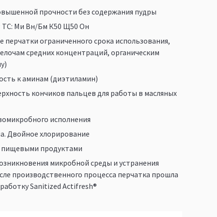
овышенной прочности без содержания пудры
ТС: Ми Вн/Бм К50 Щ50 Он
 перчатки ограниченного срока использования,
щелочам средних концентраций, органическим
у)
ость к аминам (диэтиламин)
рхность кончиков пальцев для работы в масляных
вомикробного исполнения
а. Двойное хлорирование
с пищевыми продуктами
озникновения микробной среды и устранения
сле производственного процесса перчатка прошла
аботку Sanitized Actifresh®