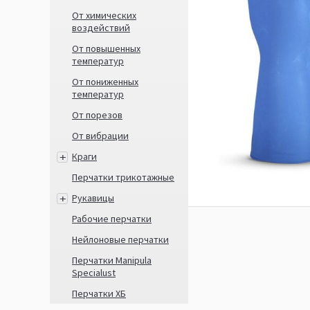
От химических
воздействий
От повышенных
температур
От пониженных
температур
От порезов
От вибрации
Краги
Перчатки трикотажные
Рукавицы
Рабочие перчатки
Нейлоновые перчатки
Перчатки Manipula
Specialust
Перчатки ХБ