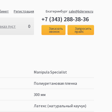
бинет
Регистрация
Екатеринбург
sale@liderww.ru
+7 (343) 288-38-36
0
аказ пуст
Заказать
Запросить
звонок
прайс
Manipula Specialist
Полиуретановая пленка
300 мм
Латекс (натуральный каучук)