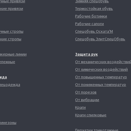
чные привязи
Зимняя спецобувь
кие привязи
Термостойкая обувь
Рабочие ботинки
Рабочие сапоги
чные стропы
Спецобувь Оската'М
кие стропы
Спецобувь ЭлитСпецОбувь
нкерные линии
Защита рук
епежные
От механических воздействи
От химических воздействий
жда
От повышенных температур
спецодежда
От пониженных температур
От порезов
От вибрации
Краги
Краги спилковые
бинезоны
Перчатки трикотажные