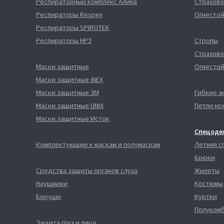
Респираторный комплекс Алина
Страхово
Респираторы Respex
Огнестой
Респираторы SPIROTEK
Респираторы НРЗ
Стропы
Страхово
Маски защитные
Огнестой
Маски защитные iNEX
Маски защитные 3М
Гибкие а
Маски защитные UNIX
Петли кр
Маски защитные Исток
Спецоде
Комплектующие к маскам и полумаскам
Летняя 
Брюки
Средства защиты органов слуха
Жилеты
Наушники
Костюмы
Беруши
Куртки
Полуком
Защита глаз и лица