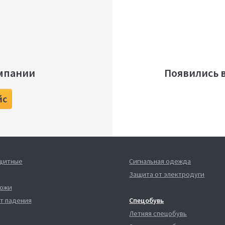
мпании
Появились 
йс
ащитные
Сигнальная одежда
Защита от электродуги
кожи
т падения
Спецобувь
Летняя спецобувь