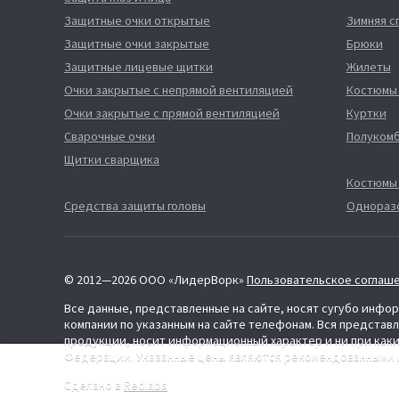
Защитные очки открытые
Зимняя 
Защитные очки закрытые
Брюки
Защитные лицевые щитки
Жилеты
Очки закрытые с непрямой вентиляцией
Костюмы
Очки закрытые с прямой вентиляцией
Куртки
Сварочные очки
Полуком
Щитки сварщика
Костюмы
Средства защиты головы
Однораз
© 2012—2026 ООО «ЛидерВорк»
Пользовательское соглаш
Все данные, представленные на сайте, носят сугубо инф
компании по указанным на сайте телефонам. Вся представ
продукции, носит информационный характер и ни при каки
Федерации. Указанные цены являются рекомендованными и
Сделано в
Redlabs