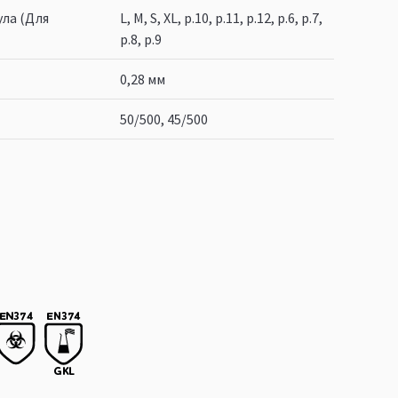
ла (Для
L, M, S, XL, р.10, р.11, р.12, р.6, р.7,
р.8, р.9
0,28 мм
50/500, 45/500