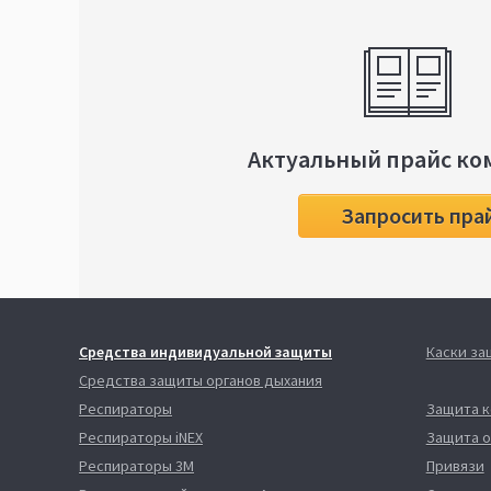
Актуальный прайс ко
Запросить пра
Средства индивидуальной защиты
Каски з
Средства защиты органов дыхания
Респираторы
Защита 
Респираторы iNEX
Защита о
Респираторы 3М
Привязи