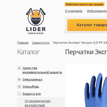
Работаем только с юр. лицами
О компании
Информация 
Каталог товар
Главная
Защита рук
Перчатки Эксперт Ультра+ (LO-PF-54
Каталог
Перчатки Эксп
Средства
индивидуальной защиты
Спецодежда
Спецобувь
Защита рук
От механических
воздействий