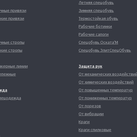
Летняя спецобувь
чные привязи
Зимняя спецобувь
кие привязи
Термостойкая обувь
Рабочие ботинки
Рабочие сапоги
чные стропы
Спецобувь Оската'М
кие стропы
Спецобувь ЭлитСпецОбувь
нкерные линии
Защита рук
епежные
От механических воздействи
От химических воздействий
жда
От повышенных температур
спецодежда
От пониженных температур
От порезов
От вибрации
Краги
Краги спилковые