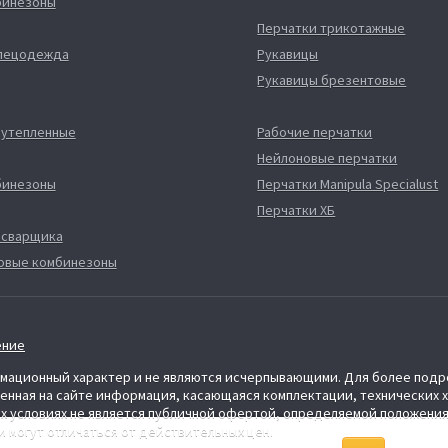
бинезоны
Перчатки трикотажные
спецодежда
Рукавицы
Рукавицы брезентовые
 утепленные
Рабочие перчатки
Нейлоновые перчатки
бинезоны
Перчатки Manipula Specialust
Перчатки ХБ
 сварщика
овые комбинезоны
ение
ормационный характер и не являются исчерпывающими. Для более по
ленная на сайте информация, касающаяся комплектации, технических 
х условиях не является публичной офертой, определяемой положения
 могут отличаться от действительных цен.