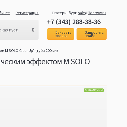
бинет
Регистрация
Екатеринбург
sale@liderww.ru
+7 (343) 288-38-36
0
аказ пуст
Заказать
Запросить
звонок
прайс
м M SOLO CleanUp" (туба 200 мл)
тическим эффектом M SOLO
В НАЛИЧИИ