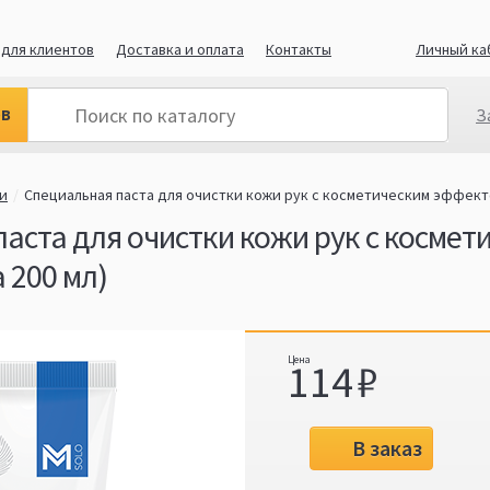
для клиентов
Доставка и оплата
Контакты
Личный ка
ов
З
и
Специальная паста для очистки кожи рук с косметическим эффекто
аста для очистки кожи рук с косме
 200 мл)
114
В заказ