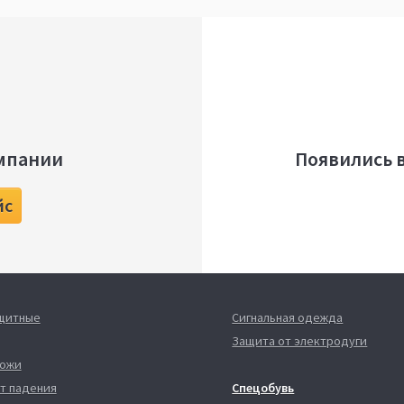
мпании
Появились 
йс
ащитные
Сигнальная одежда
Защита от электродуги
кожи
т падения
Спецобувь