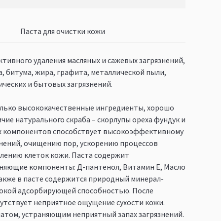
Паста для очистки кожи
тивного удаления масляных и сажевых загрязнений,
а, битума, жира, графита, металлической пыли,
ических и бытовых загрязнений.
только высококачественные ингредиенты, хорошо
чие натурального скраба – скорлупы ореха фундук и
х компонентов способствует высокоэффективному
нений, очищению пор, ускорению процессов
лению клеток кожи. Паста содержит
няющие компоненты: Д-пантенол, Витамин Е, Масло
акже в пасте содержится природный минерал-
окой адсорбирующей способностью. После
утствует неприятное ощущение сухости кожи.
атом, устраняющим неприятный запах загрязнений.