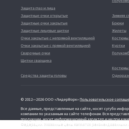
Полуком
Защита глаз и лица
Защитные очки открытые
Зимняя 
Защитные очки закрытые
Брюки
Защитные лицевые щитки
Жилеты
Очки закрытые с непрямой вентиляцией
Костюмы
Очки закрытые с прямой вентиляцией
Куртки
Сварочные очки
Полуком
Щитки сварщика
Костюмы
Средства защиты головы
Однораз
© 2012—2026 ООО «ЛидерВорк»
Пользовательское соглаш
Все данные, представленные на сайте, носят сугубо инф
компании по указанным на сайте телефонам. Вся представ
продукции, носит информационный характер и ни при каки
Федерации. Указанные цены являются рекомендованными и