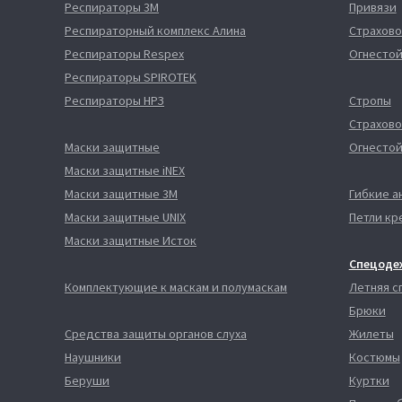
Респираторы 3М
Привязи
Респираторный комплекс Алина
Страхово
Респираторы Respex
Огнестой
Респираторы SPIROTEK
Респираторы НРЗ
Стропы
Страхово
Маски защитные
Огнестой
Маски защитные iNEX
Маски защитные 3М
Гибкие а
Маски защитные UNIX
Петли кр
Маски защитные Исток
Спецоде
Комплектующие к маскам и полумаскам
Летняя 
Брюки
Средства защиты органов слуха
Жилеты
Наушники
Костюмы
Беруши
Куртки