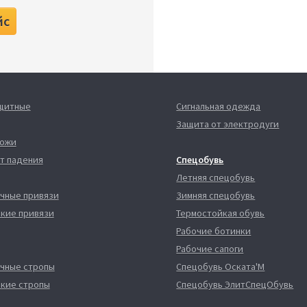
йс
ащитные
Сигнальная одежда
Защита от электродуги
кожи
т падения
Спецобувь
Летняя спецобувь
чные привязи
Зимняя спецобувь
кие привязи
Термостойкая обувь
Рабочие ботинки
Рабочие сапоги
чные стропы
Спецобувь Оската'М
кие стропы
Спецобувь ЭлитСпецОбувь