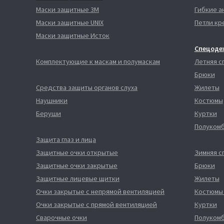
Маски защитные 3М
Гибкие а
Маски защитные UNIX
Петли кр
Маски защитные Исток
Спецоде
Комплектующие к маскам и полумаскам
Летняя 
Брюки
Средства защиты органов слуха
Жилеты
Наушники
Костюмы
Беруши
Куртки
Полуком
Защита глаз и лица
Защитные очки открытые
Зимняя 
Защитные очки закрытые
Брюки
Защитные лицевые щитки
Жилеты
Очки закрытые с непрямой вентиляцией
Костюмы
Очки закрытые с прямой вентиляцией
Куртки
Сварочные очки
Полуком