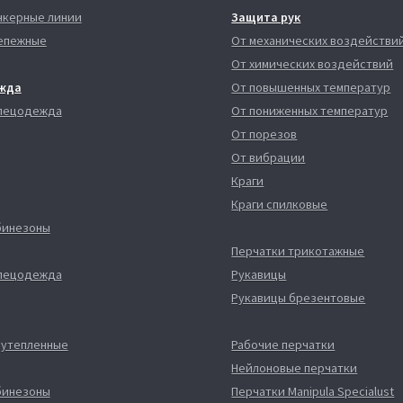
нкерные линии
Защита рук
епежные
От механических воздействи
От химических воздействий
жда
От повышенных температур
спецодежда
От пониженных температур
От порезов
От вибрации
Краги
Краги спилковые
бинезоны
Перчатки трикотажные
спецодежда
Рукавицы
Рукавицы брезентовые
 утепленные
Рабочие перчатки
Нейлоновые перчатки
бинезоны
Перчатки Manipula Specialust