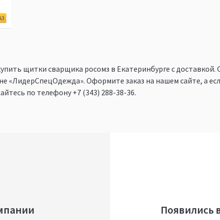
АЗ
купить щитки сварщика росомз в Екатеринбурге c доставкой. 
е «ЛидерСпецОдежда». Оформите заказ на нашем сайте, а если
щайтесь по телефону
+7 (343) 288-38-36
.
мпании
Появились 