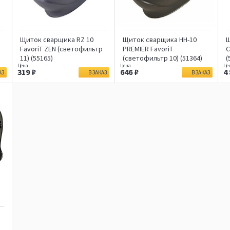
Щиток сварщика RZ 10
Щиток сварщика НН-10
Щ
FavoriT ZEN (светофильтр
PREMIER FavoriT
C
11) (55165)
(светофильтр 10) (51364)
(
319
646
4
АЗ
В ЗАКАЗ
В ЗАКАЗ