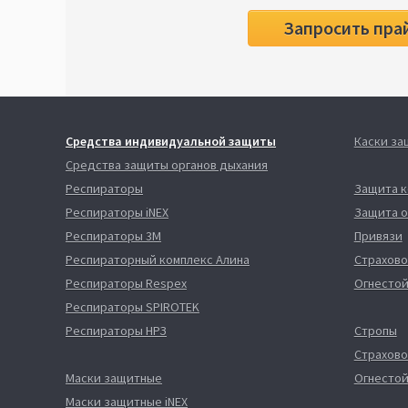
Запросить пра
Средства индивидуальной защиты
Каски з
Средства защиты органов дыхания
Респираторы
Защита 
Респираторы iNEX
Защита о
Респираторы 3М
Привязи
Респираторный комплекс Алина
Страхово
Респираторы Respex
Огнестой
Респираторы SPIROTEK
Респираторы НРЗ
Стропы
Страхово
Маски защитные
Огнестой
Маски защитные iNEX