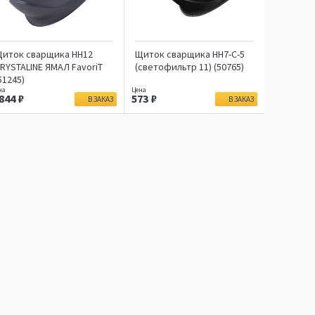
иток сварщика НН12
Щиток сварщика НН7-С-5
RYSTALINE ЯМАЛ FavoriT
(светофильтр 11) (50765)
51245)
 844
573
В ЗАКАЗ
В ЗАКАЗ