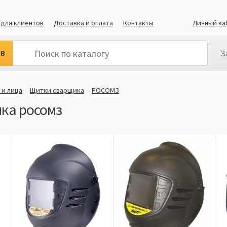
для клиентов
Доставка и оплата
Контакты
Личный ка
ов
З
 и лица
Щитки сварщика
РОСОМЗ
ка росомз