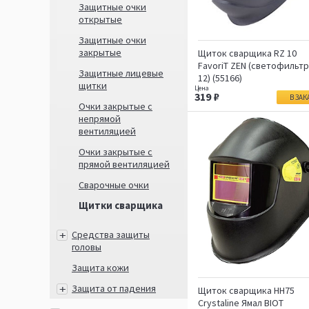
Защитные очки
открытые
Защитные очки
закрытые
Щиток сварщика RZ 10
FavoriT ZEN (светофильтр
Защитные лицевые
12) (55166)
щитки
319
В ЗАК
Очки закрытые с
непрямой
вентиляцией
Очки закрытые с
прямой вентиляцией
Сварочные очки
Щитки сварщика
Средства защиты
головы
Защита кожи
Защита от падения
Щиток сварщика НН75
Crystaline Ямал BIOT