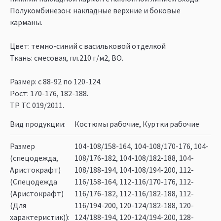
Полукомбинезон: накладные верхние и боковые
карманы.
Цвет: темно-синий с васильковой отделкой
Ткань: смесовая, пл.210 г/м2, ВО.
Размер: с 88-92 по 120-124.
Рост: 170-176, 182-188.
ТР ТС 019/2011.
Вид продукции
Костюмы рабочие, Куртки рабочие
Размер
104-108/158-164, 104-108/170-176, 104-
(спецодежда,
108/176-182, 104-108/182-188, 104-
Аристокрафт)
108/188-194, 104-108/194-200, 112-
(Спецодежда
116/158-164, 112-116/170-176, 112-
(Аристокрафт)
116/176-182, 112-116/182-188, 112-
(Для
116/194-200, 120-124/182-188, 120-
характеристик))
124/188-194, 120-124/194-200, 128-